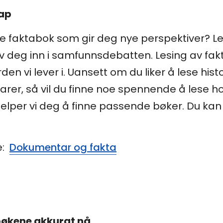
kap
nde faktabok som gir deg nye perspektiver?
v deg inn i samfunnsdebatten. Lesing av fak
den vi lever i. Uansett om du liker å lese hist
r, så vil du finne noe spennende å lese hos
elper vi deg å finne passende bøker. Du kan 
e:
Dokumentar og fakta
økene akkurat nå