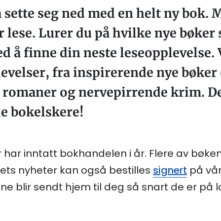
å sette seg ned med en helt ny bok. M
ør lese. Lurer du på hvilke nye bøk
d å finne din neste leseopplevelse. 
evelser, fra inspirerende nye bøker
 romaner og nervepirrende krim. Dette
lle bokelskere!
r inntatt bokhandelen i år. Flere av bøken
ts nyheter kan også bestilles
signert
på vår
ene blir sendt hjem til deg så snart de er på l