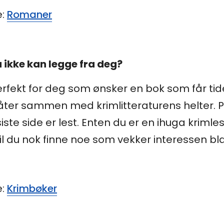
e:
Romaner
 ikke kan legge fra deg?
rfekt for deg som ønsker en bok som får tide
ter sammen med krimlitteraturens helter. P
siste side er lest. Enten du er en ihuga krimle
il du nok finne noe som vekker interessen bla
e:
Krimbøker