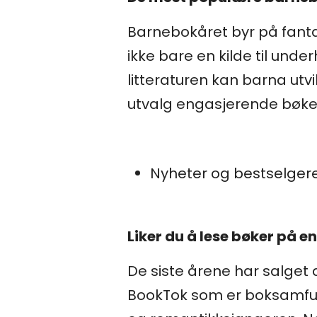
Barnebokåret byr på fantasi
ikke bare en kilde til und
litteraturen kan barna utvi
utvalg engasjerende bøker
Nyheter og bestselger
Liker du å lese bøker på e
De siste årene har salget 
BookTok som er boksamfunn