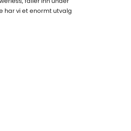
rless, faller inn under
 har vi et enormt utvalg