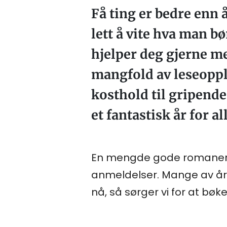
Få ting er bedre enn 
lett å vite hva man b
hjelper deg gjerne me
mangfold av leseoppl
kosthold til gripende
et fantastisk år for a
En mengde gode romaner ha
anmeldelser. Mange av åre
nå, så sørger vi for at bøk