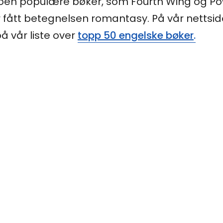
en populære bøker, som Fourth Wing og Powe
fått betegnelsen romantasy. På vår nettside
på vår liste over
topp 50 engelske bøker
.