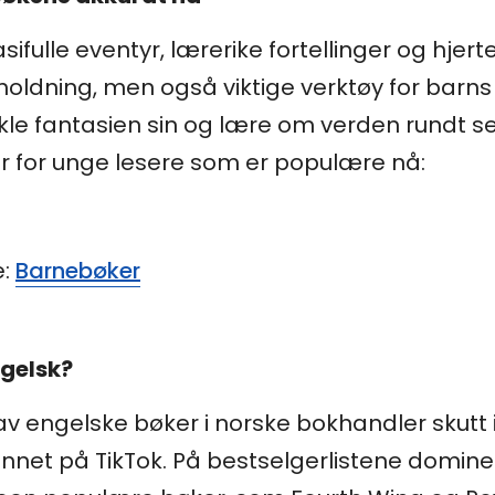
fulle eventyr, lærerike fortellinger og hjert
erholdning, men også viktige verktøy for barn
kle fantasien sin og lære om verden rundt seg
 for unge lesere som er populære nå:
e:
Barnebøker
ngelsk?
av engelske bøker i norske bokhandler skutt 
et på TikTok. På bestselgerlistene domine