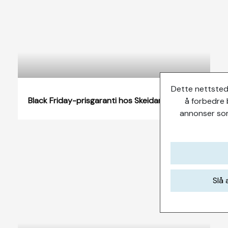
Dette nettsted
Black Friday-prisgaranti hos Skeidar
å forbedre 
annonser som
Slå 