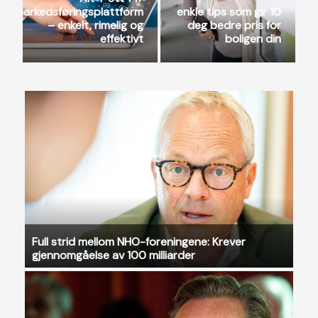
Alt du trenger til
Bidrar til å løse
marke
å
teknisk isolering rett
bemanningskrisen i
r:
til anleggsstedet.
nordisk helsevesen
Full strid mellom NHO-foreningene: Krever
gjennomgåelse av 100 milliarder