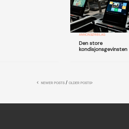
ANNONSØRBILAG
Den store
kondisjonsgevinsten
/
NEWER POSTS
OLDER POSTS