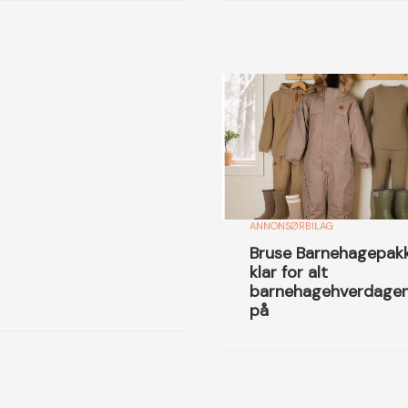
ANNONSØRBILAG
Bruse Barnehagepak
klar for alt
barnehagehverdagen
på