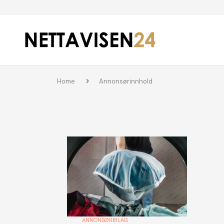
Home
Annonsørinnhold
ANNONSØRBILAG