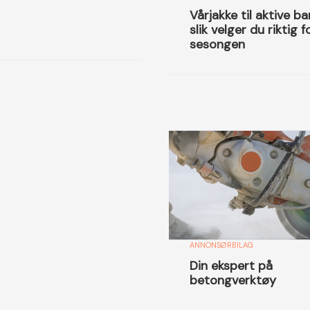
Vårjakke til aktive ba
slik velger du riktig f
sesongen
ANNONSØRBILAG
Din ekspert på
betongverktøy