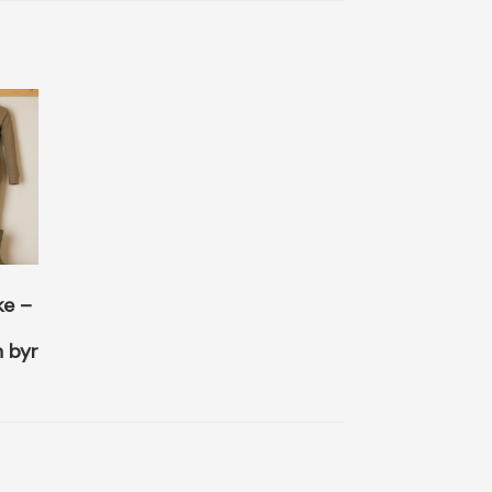
ke –
 byr