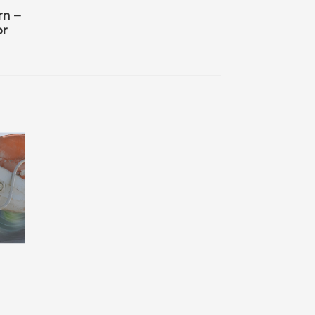
rn –
or