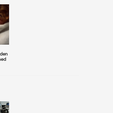
 den
med