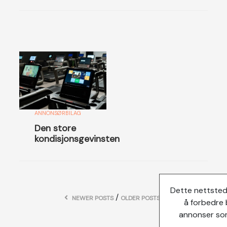
ANNONSØRBILAG
Den store
kondisjonsgevinsten
Dette nettsted
/
NEWER POSTS
OLDER POSTS
å forbedre 
annonser som